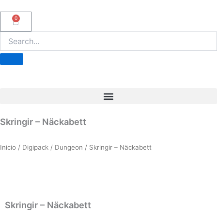
Ir
al
0
Carrito
contenido
Skringir – Näckabett
Inicio
/
Digipack
/
Dungeon
/ Skringir – Näckabett
Skringir – Näckabett