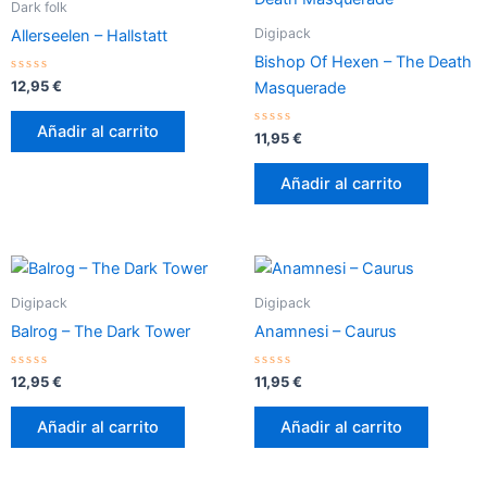
Dark folk
Digipack
Allerseelen – Hallstatt
Bishop Of Hexen – The Death
Valorado
12,95
€
Masquerade
con
0
de
Añadir al carrito
5
Valorado
11,95
€
con
0
de
Añadir al carrito
5
Digipack
Digipack
Balrog – The Dark Tower
Anamnesi – Caurus
Valorado
Valorado
12,95
€
11,95
€
con
con
0
0
de
de
Añadir al carrito
Añadir al carrito
5
5