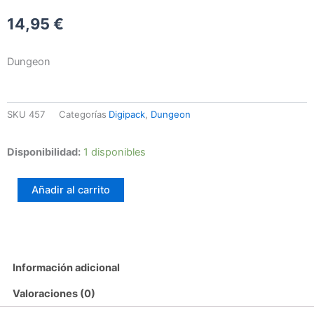
14,95
€
Dungeon
SKU
457
Categorías
Digipack
,
Dungeon
Skringir
Disponibilidad:
1 disponibles
–
Näckabett
Añadir al carrito
cantidad
Información adicional
Valoraciones (0)