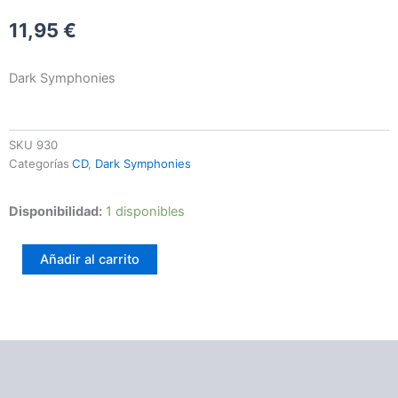
11,95
€
Dark Symphonies
SKU
930
Categorías
CD
,
Dark Symphonies
Sistrenatus
Disponibilidad:
1 disponibles
-
Division
Añadir al carrito
One
cantidad
Información adicional
Valoraciones (0)