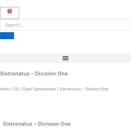
Ir
al
0
Carrito
contenido
Sistrenatus – Division One
Inicio
/
CD
/
Dark Symphonies
/ Sistrenatus – Division One
Sistrenatus – Division One