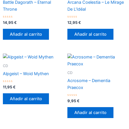
Battle Dagorath – Eternal
Arcana Coelestia – Le Mirage
Throne
De L’Idéal
Valorado
Valorado
14,95
€
12,95
€
con
con
0
0
de
de
Añadir al carrito
Añadir al carrito
5
5
CD
CD
Alpgeist – Woid Mythen
Acrosome – Dementia
Valorado
11,95
€
Praecox
con
0
de
Añadir al carrito
5
Valorado
9,95
€
con
0
de
Añadir al carrito
5