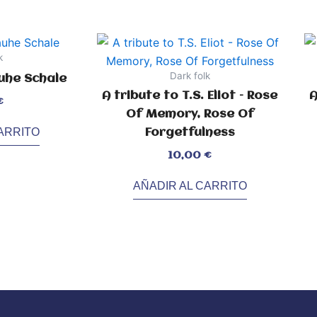
k
Dark folk
auhe Schale
A tribute to T.S. Eliot – Rose
A
€
Of Memory, Rose Of
ARRITO
Forgetfulness
Val
con
0
de
5
Valorado
10,00
€
con
0
de
5
AÑADIR AL CARRITO