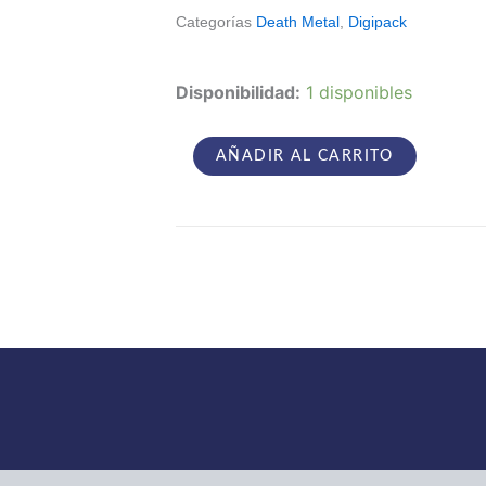
Categorías
Death Metal
,
Digipack
Sinistro
Disponibilidad:
1 disponibles
–
Semente
cantidad
AÑADIR AL CARRITO