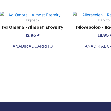
Digipack
Dark fol
Ad Ombra – Almost Eternity
Allerseelen – R
Valorado
Valorado
12,95
€
12,95
con
con
0
0
de
de
5
5
AÑADIR AL CARRITO
AÑADIR AL C