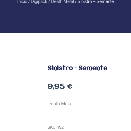
Inicio
/
Digipack
/
Death Metal
/ Sinistro – Semente
Sinistro – Semente
9,95
€
Death Metal
SKU
452