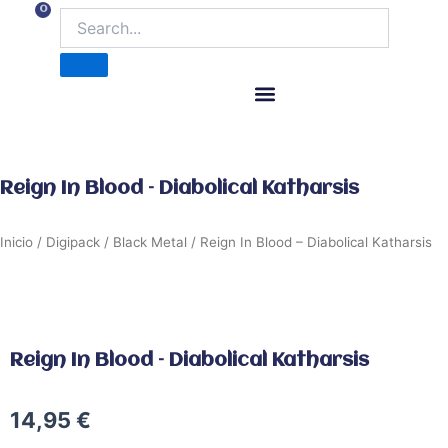
Ir
0
Carrito
al
contenido
ITM Releases
Reign In Blood – Diabolical Katharsis
Inicio
/
Digipack
/
Black Metal
/ Reign In Blood – Diabolical Katharsis
Reign In Blood – Diabolical Katharsis
14,95
€