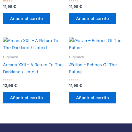
Valorado
Valorado
11,95
€
11,95
€
con
con
2.20
0
de 5
de
Añadir al carrito
Añadir al carrito
5
Digipack
Digipack
Arcana XXII – A Return To The
Æolian – Echoes Of The
Darkland / Untold
Future
Valorado
Valorado
12,95
€
11,95
€
con
con
0
0
de
de
Añadir al carrito
Añadir al carrito
5
5