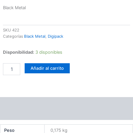
Black Metal
SKU
422
Categorías
Black Metal
,
Digipack
Reign
Disponibilidad:
3 disponibles
In
Blood
Añadir al carrito
–
Diabolical
Katharsis
cantidad
Información adicional
Valoraciones (0)
Peso
0,175 kg