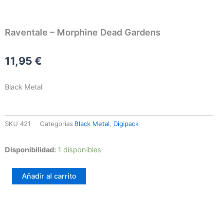
Raventale – Morphine Dead Gardens
11,95
€
Black Metal
SKU
421
Categorías
Black Metal
,
Digipack
Raventale
Disponibilidad:
1 disponibles
–
Morphine
Añadir al carrito
Dead
Gardens
cantidad