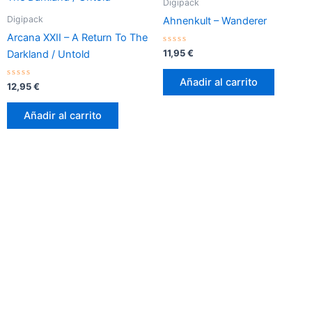
Digipack
Digipack
Ahnenkult – Wanderer
Arcana XXII – A Return To The
Valorado
11,95
€
Darkland / Untold
con
0
de
Añadir al carrito
Valorado
5
12,95
€
con
0
de
Añadir al carrito
5