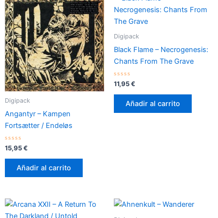
Digipack
Black Flame – Necrogenesis:
Chants From The Grave
Valorado
11,95
€
con
0
de
Digipack
Añadir al carrito
5
Angantyr – Kampen
Fortsætter / Endeløs
Valorado
15,95
€
con
0
de
Añadir al carrito
5