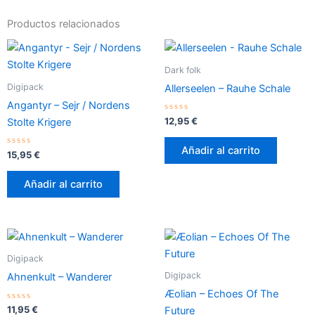
Productos relacionados
Dark folk
Digipack
Allerseelen – Rauhe Schale
Angantyr – Sejr / Nordens
Valorado
12,95
€
Stolte Krigere
con
0
de
Añadir al carrito
Valorado
5
15,95
€
con
0
de
Añadir al carrito
5
Digipack
Digipack
Ahnenkult – Wanderer
Æolian – Echoes Of The
Valorado
11,95
€
Future