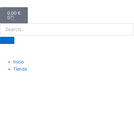
Ir
Carrito
al
0,00
€
0
contenido
Inicio
Tienda