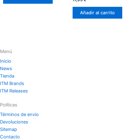
con
0
de
Añadir al carrito
5
Menú
Inicio
News
Tienda
ITM Brands
ITM Releases
Políticas
Términos de envio
Devoluciones
Sitemap
Contacto