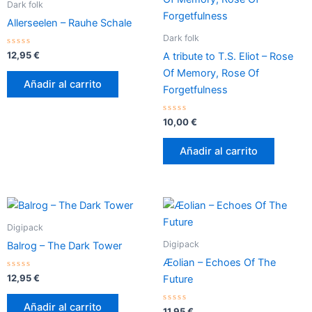
Dark folk
Allerseelen – Rauhe Schale
Dark folk
Valorado
12,95
€
A tribute to T.S. Eliot – Rose
con
0
Of Memory, Rose Of
de
Añadir al carrito
5
Forgetfulness
Valorado
10,00
€
con
0
de
Añadir al carrito
5
Digipack
Digipack
Balrog – The Dark Tower
Æolian – Echoes Of The
Valorado
12,95
€
Future
con
0
de
Añadir al carrito
5
Valorado
11,95
€