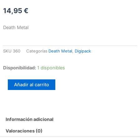
14,95
€
Death Metal
SKU
360
Categorías
Death Metal
,
Digipack
Natron
Disponibilidad:
1 disponibles
–
Bedtime
Añadir al carrito
For
Mercy
cantidad
Información adicional
Valoraciones (0)