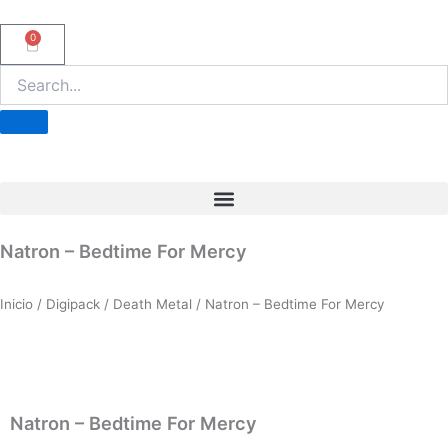
Ir
al
0
Carrito
contenido
Natron – Bedtime For Mercy
Inicio
/
Digipack
/
Death Metal
/ Natron – Bedtime For Mercy
Natron – Bedtime For Mercy