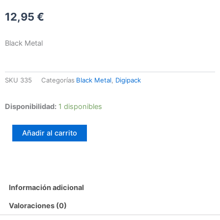
12,95
€
Black Metal
SKU
335
Categorías
Black Metal
,
Digipack
Moontower
Disponibilidad:
1 disponibles
–
Spirits
Añadir al carrito
of
the
antichrist
cantidad
Información adicional
Valoraciones (0)