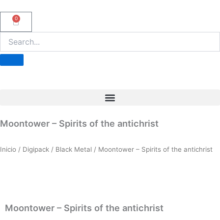
Ir
al
0
Carrito
contenido
Moontower – Spirits of the antichrist
Inicio
/
Digipack
/
Black Metal
/ Moontower – Spirits of the antichrist
Moontower – Spirits of the antichrist