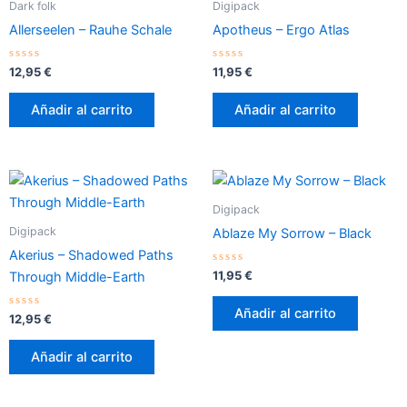
Dark folk
Digipack
Allerseelen – Rauhe Schale
Apotheus – Ergo Atlas
Valorado
Valorado
12,95
€
11,95
€
con
con
0
0
de
de
Añadir al carrito
Añadir al carrito
5
5
Digipack
Digipack
Ablaze My Sorrow – Black
Akerius – Shadowed Paths
Valorado
11,95
€
Through Middle​-​Earth
con
0
de
Añadir al carrito
Valorado
5
12,95
€
con
0
de
Añadir al carrito
5