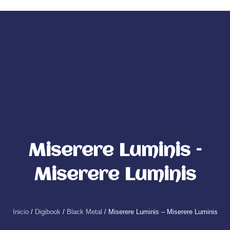
Ir
al
0
Carrito
contenido
Miserere Luminis –
Miserere Luminis
Inicio
/
Digibook
/
Black Metal
/ Miserere Luminis – Miserere Luminis