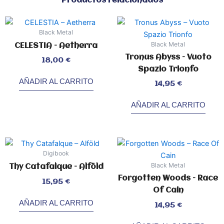
Productos relacionados
Black Metal
Black Metal
CELESTIA – Aetherra
Tronus Abyss – Vuoto
Valorado
18,00
€
con
0
Spazio Trionfo
de
5
AÑADIR AL CARRITO
Valorado
14,95
€
con
0
de
5
AÑADIR AL CARRITO
Digibook
Black Metal
Thy Catafalque – Alföld
Forgotten Woods – Race
Valorado
15,95
€
con
0
Of Cain
de
5
AÑADIR AL CARRITO
Valorado
14,95
€
con
0
de
5