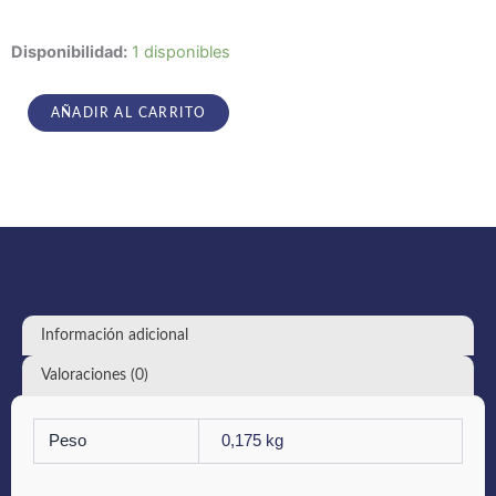
Miserere
Disponibilidad:
1 disponibles
Luminis
-
Miserere
AÑADIR AL CARRITO
Luminis
cantidad
Información adicional
Valoraciones (0)
Peso
0,175 kg