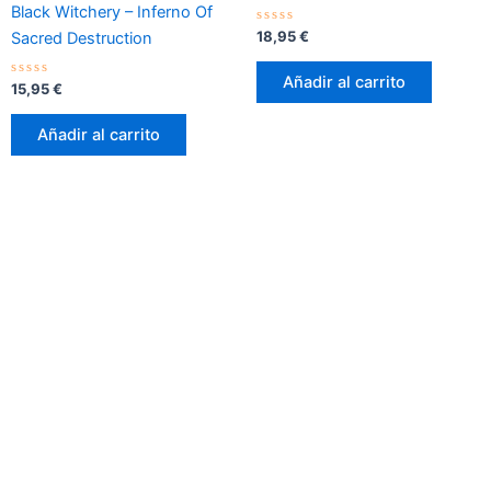
Black Witchery – Inferno Of
Valorado
18,95
€
Sacred Destruction
con
0
de
Añadir al carrito
Valorado
5
15,95
€
con
0
de
Añadir al carrito
5