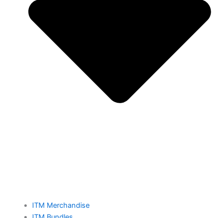
ITM Merchandise
ITM Bundles