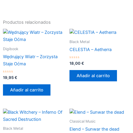
Productos relacionados
Black Metal
Digibook
CELESTIA – Aetherra
Wędrujący Wiatr – Zorzysta
Valorado
18,00
€
Staje Oćma
con
0
de
Añadir al carrito
Valorado
5
19,95
€
con
0
de
Añadir al carrito
5
Classical Music
Black Metal
Elend – Sunwar the dead