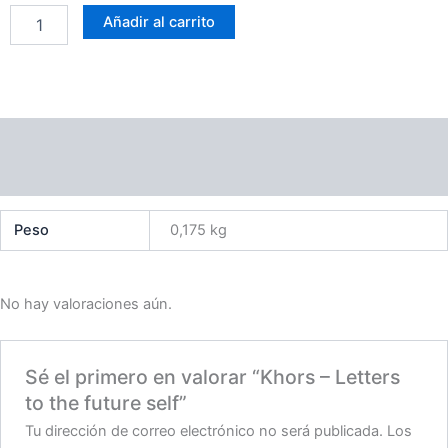
Letters
Añadir al carrito
to
the
future
self
cantidad
Información adicional
Valoraciones (0)
Peso
0,175 kg
No hay valoraciones aún.
Sé el primero en valorar “Khors – Letters
to the future self”
Tu dirección de correo electrónico no será publicada.
Los