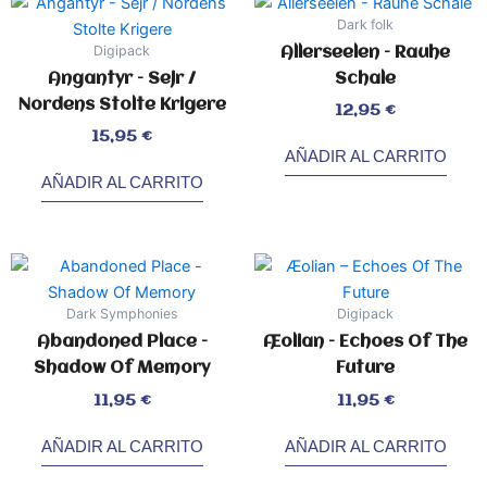
Dark folk
Digipack
Allerseelen – Rauhe
Angantyr – Sejr /
Schale
Nordens Stolte Krigere
Valorado
12,95
€
con
0
de
Valorado
5
15,95
€
con
0
AÑADIR AL CARRITO
de
5
AÑADIR AL CARRITO
Dark Symphonies
Digipack
Abandoned Place –
Æolian – Echoes Of The
Shadow Of Memory
Future
Valorado
Valorado
11,95
€
11,95
€
con
con
0
0
de
de
5
5
AÑADIR AL CARRITO
AÑADIR AL CARRITO