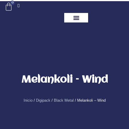
Ir
0
Carrito
al
contenido
ITM Releases
Melankoli – Wind
Inicio
/
Digipack
/
Black Metal
/ Melankoli – Wind