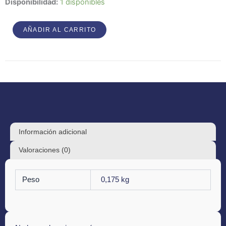
Melankoli
Disponibilidad:
1 disponibles
–
Wind
AÑADIR AL CARRITO
cantidad
Información adicional
Valoraciones (0)
Peso
0,175 kg