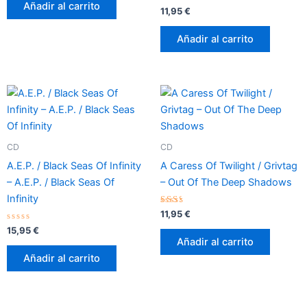
de
Añadir al carrito
5
Valorado
11,95
€
con
0
de
Añadir al carrito
5
CD
CD
A.E.P. / Black Seas Of Infinity
A Caress Of Twilight / Grivtag
– A.E.P. / Black Seas Of
– Out Of The Deep Shadows
Infinity
Valorado
11,95
€
con
Valorado
2.17
15,95
€
con
de 5
Añadir al carrito
0
de
Añadir al carrito
5