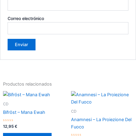
Correo electrónico
Productos relacionados
CD
CD
Bifröst – Mana Ewah
Anamnesi – La Proiezione Del
Valorado
12,95
€
Fuoco
con
0