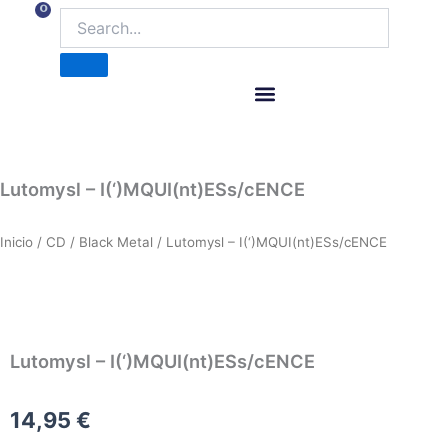
Ir
0
Carrito
al
contenido
ITM Releases
Lutomysl – I(‘)MQUI(nt)ESs/cENCE
Inicio
/
CD
/
Black Metal
/ Lutomysl – I(‘)MQUI(nt)ESs/cENCE
Lutomysl – I(‘)MQUI(nt)ESs/cENCE
14,95
€