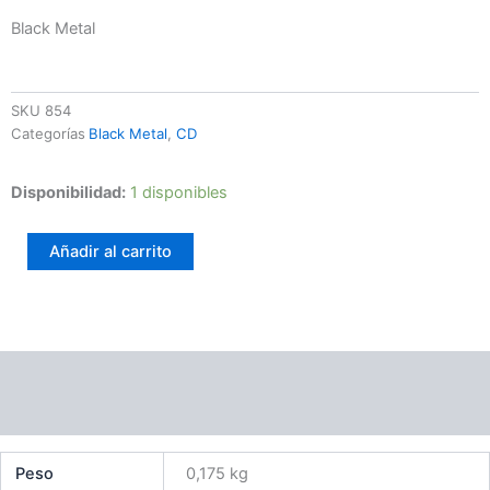
Black Metal
SKU
854
Categorías
Black Metal
,
CD
Lutomysl
Disponibilidad:
1 disponibles
-
I(')MQUI(nt)ESs/cENCE
Añadir al carrito
cantidad
Información adicional
Valoraciones (0)
Peso
0,175 kg