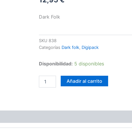
Dark Folk
SKU
838
Categorías
Dark folk
,
Digipack
Kutna
Disponibilidad:
5 disponibles
Hora
-
Obsession,
Añadir al carrito
Faith,
Perseverance
cantidad