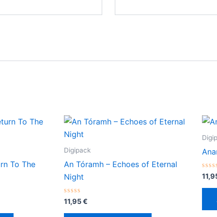
Digi
Digipack
Ana
urn To The
An Tóramh – Echoes of Eternal
Val
11,
Night
con
0
de
Valorado
5
11,95
€
con
0