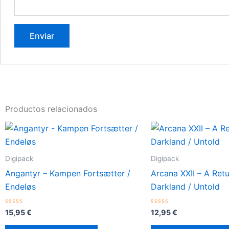
Productos relacionados
Digipack
Digipack
Angantyr – Kampen Fortsætter /
Arcana XXII – A Ret
Endeløs
Darkland / Untold
Valorado
Valorado
15,95
€
12,95
€
con
con
0
0