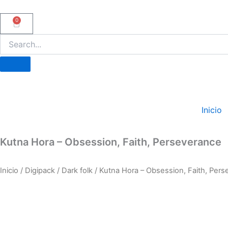
Ir
al
0
Carrito
contenido
Inicio
Kutna Hora – Obsession, Faith, Perseverance
Inicio
/
Digipack
/
Dark folk
/ Kutna Hora – Obsession, Faith, Per