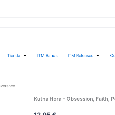
Tienda
ITM Bands
ITM Releases
Co
severance
Kutna Hora – Obsession, Faith, 
12,95
€