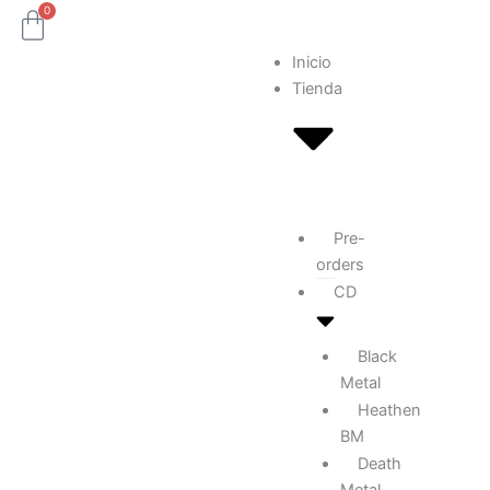
Ir
0
Carrito
al
Inicio
contenido
Tienda
Pre-
orders
CD
Black
Metal
Heathen
BM
Death
Metal