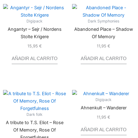
Digipack
Dark Symphonies
Angantyr – Sejr / Nordens
Abandoned Place – Shadow
Stolte Krigere
Of Memory
15,95
€
11,95
€
Valorado
Valorado
con
con
0
0
de
de
5
5
AÑADIR AL CARRITO
AÑADIR AL CARRITO
Digipack
Ahnenkult – Wanderer
Dark folk
11,95
€
Valorado
con
0
A tribute to T.S. Eliot – Rose
de
5
Of Memory, Rose Of
AÑADIR AL CARRITO
Forgetfulness