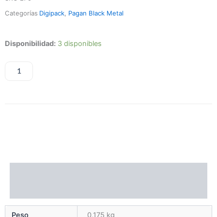
Categorías
Digipack
,
Pagan Black Metal
Khors
Disponibilidad:
3 disponibles
–
Wisdom
Of
AÑADIR AL CARRITO
Centuries
cantidad
Información adicional
Valoraciones (0)
Peso
0,175 kg