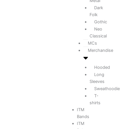
Metal
Dark
Folk
Gothic
Neo
Classical
MCs
Merchandise
Hooded
Long
Sleeves
Sweathoodie
T-
shirts
ITM
Bands
ITM