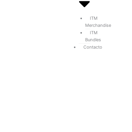
ITM
Merchandise
ITM
Bundles
Contacto
Khors – Wisdom Of
Centuries
Inicio
/
Digipack
/
Pagan Black Metal
/ Khors – Wisdom Of
Centuries