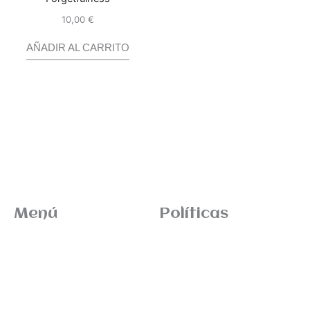
10,00
€
Valorado
con
0
de
5
AÑADIR AL CARRITO
Menú
Políticas
Inicio
Términos de envio
News
Devoluciones
Tienda
Sitemap