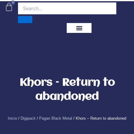
Ir
0
Carrito
al
contenido
ITM Releases
Khors – Return to
abandoned
Inicio
/
Digipack
/
Pagan Black Metal
/ Khors – Return to abandoned