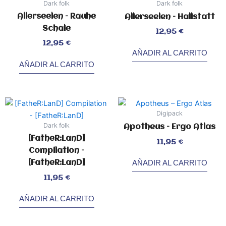
Dark folk
Dark folk
Allerseelen – Rauhe
Allerseelen – Hallstatt
Schale
Valorado
12,95
€
con
0
de
Valorado
12,95
€
5
con
0
de
AÑADIR AL CARRITO
5
AÑADIR AL CARRITO
Digipack
Dark folk
Apotheus – Ergo Atlas
[FatheR:LanD]
Valorado
11,95
€
con
0
Compilation –
de
5
[FatheR:LanD]
AÑADIR AL CARRITO
Valorado
11,95
€
con
2.20
de
5
AÑADIR AL CARRITO