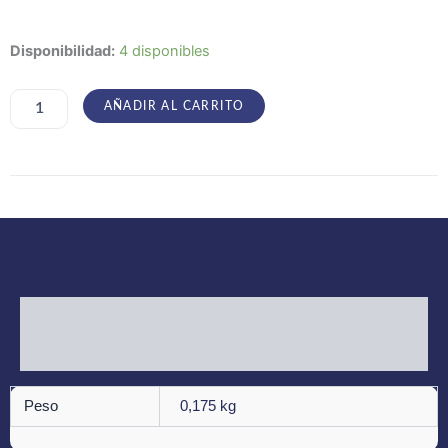
Khors
Disponibilidad:
4 disponibles
–
Return
to
AÑADIR AL CARRITO
abandoned
cantidad
Información adicional
Valoraciones (0)
Peso
0,175 kg