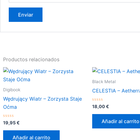
Productos relacionados
Black Metal
Digibook
CELESTIA – Aetherr
Wędrujący Wiatr – Zorzysta Staje
Valorado
18,00
€
Oćma
con
0
de
Añadir al carrito
Valorado
5
19,95
€
con
0
de
Añadir al carrito
5