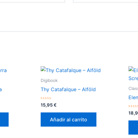
Digibook
Clas
a
Thy Catafalque – Alföld
Ele
Valorado
15,95
€
con
0
Val
18,
de
con
Añadir al carrito
5
0
de
5