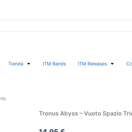
Tienda
ITM Bands
ITM Releases
Co
nfo
Tronus Abyss – Vuoto Spazio Tri
14,95
€