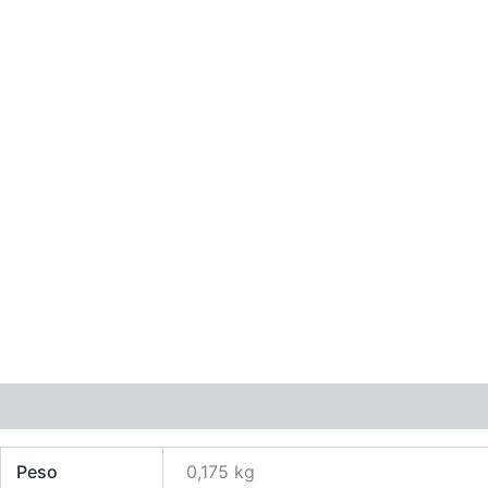
Información adicional
Valoraciones (0)
Peso
0,175 kg