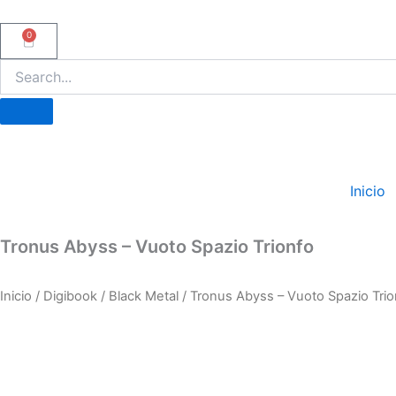
Ir
al
0
Carrito
contenido
Inicio
Tronus Abyss – Vuoto Spazio Trionfo
Inicio
/
Digibook
/
Black Metal
/ Tronus Abyss – Vuoto Spazio Trio