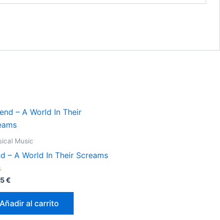
sical Music
nd – A World In Their Screams
orado
95
€
Añadir al carrito