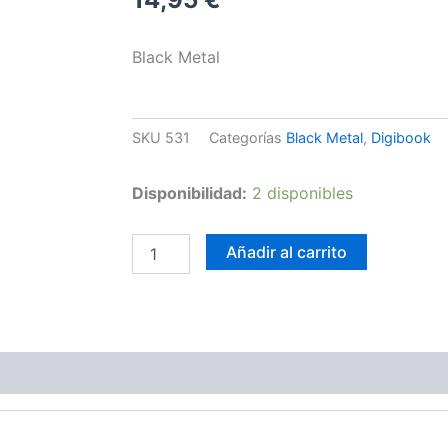
Black Metal
SKU
531
Categorías
Black Metal
,
Digibook
Tronus
Disponibilidad:
2 disponibles
Abyss
–
Vuoto
Añadir al carrito
Spazio
Trionfo
cantidad