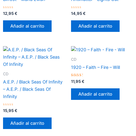
Valorado
Valorado
12,95
€
14,95
€
con
con
0
0
de
de
Añadir al carrito
Añadir al carrito
5
5
CD
1920 – Faith – Fire – Will
CD
Valorado
11,95
€
A.E.P. / Black Seas Of Infinity
con
2.70
– A.E.P. / Black Seas Of
de 5
Añadir al carrito
Infinity
Valorado
15,95
€
con
0
de
Añadir al carrito
5