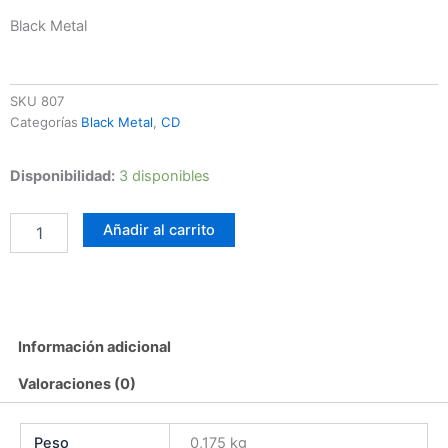
Black Metal
SKU
807
Categorías
Black Metal
,
CD
Hexengrab
Disponibilidad:
3 disponibles
-
Oderint
Añadir al carrito
Dum
Metuant
cantidad
Información adicional
Valoraciones (0)
Peso
0,175 kg