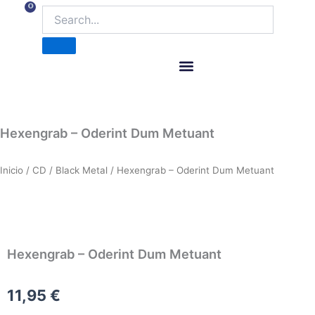
Ir
0
Carrito
al
contenido
ITM Releases
Hexengrab – Oderint Dum Metuant
Inicio
/
CD
/
Black Metal
/ Hexengrab – Oderint Dum Metuant
Hexengrab – Oderint Dum Metuant
11,95
€