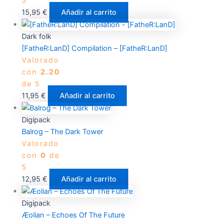
5
15,95
€
Añadir al carrito
Dark folk
[FatheR:LanD] Compilation – [FatheR:LanD]
Valorado
con
2.20
de 5
11,95
€
Añadir al carrito
Digipack
Balrog – The Dark Tower
Valorado
con
0
de
5
12,95
€
Añadir al carrito
Digipack
Æolian – Echoes Of The Future