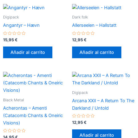
Digipack
Dark folk
Angantyr – Hævn
Allerseelen – Hallstatt
Valorado
Valorado
15,95
€
12,95
€
con
con
0
0
de
de
Añadir al carrito
Añadir al carrito
5
5
Digipack
Black Metal
Arcana XXII – A Return To The
Acherontas – Amenti
Darkland / Untold
(Catacomb Chants & Oneiric
Valorado
12,95
€
Visions)
con
0
de
Añadir al carrito
Valorado
5
14,95
€