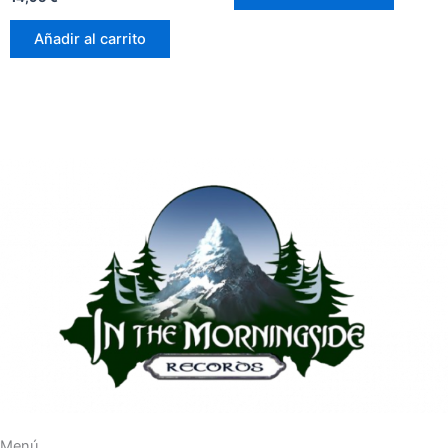
con
0
de
Añadir al carrito
5
Menú