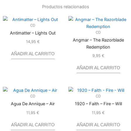
Productos relacionados
CD
CD
Antimatter – Lights Out
Angmar – The Razorblade
14,95
€
Valorado
con
0
Redemption
de
5
AÑADIR AL CARRITO
9,95
€
Valorado
con
0
de
5
AÑADIR AL CARRITO
CD
CD
Agua De Annique – Air
1920 – Faith – Fire – Will
11,95
€
11,95
€
Valorado
Valorado
con
con
0
2.70
de
de
5
5
AÑADIR AL CARRITO
AÑADIR AL CARRITO