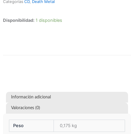
Categorías
CD
,
Death Metal
Hackneyed
Disponibilidad:
1 disponibles
-
Death
Prevails
AÑADIR AL CARRITO
cantidad
Información adicional
Valoraciones (0)
Peso
0,175 kg