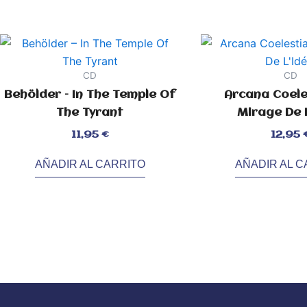
CD
CD
Behölder – In The Temple Of
Arcana Coeles
The Tyrant
Mirage De L
Valorado
Valorado
11,95
€
12,95
con
con
0
0
de
de
5
5
AÑADIR AL CARRITO
AÑADIR AL C