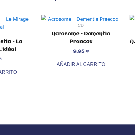
CD
Acrosome – Dementia
tia – Le
Praecox
A.
’Idéal
Valorado
9,95
€
con
0
de
5
€
AÑADIR AL CARRITO
Val
con
0
ARRITO
de
5