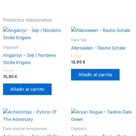
Productos relacionados
Dark folk
Digipack
Allerseelen – Rauhe Schale
Angantyr – Sejr / Nordens
Valorado
12,95
€
Stolte Krigere
con
0
de
Añadir al carrito
Valorado
5
15,95
€
con
0
de
Añadir al carrito
5
Dark martial symphonies
Digipack