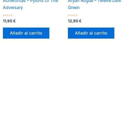
Acherontas – Pylons Of The
Aryan Rogue – Twelve Dark
Adversary
Green
Valorado
Valorado
11,95
€
12,95
€
con
con
0
0
de
de
Añadir al carrito
Añadir al carrito
5
5