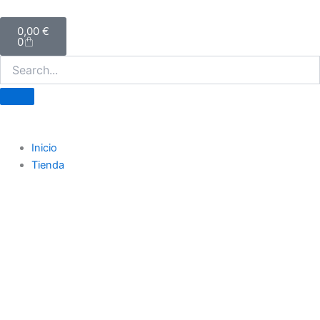
Ir
Carrito
al
0,00
€
0
contenido
Inicio
Tienda