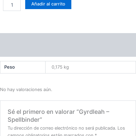
Añadir al carrito
cantidad
Información adicional
Valoraciones (0)
Peso
0,175 kg
No hay valoraciones aún.
Sé el primero en valorar “Gyrdleah –
Spellbinder”
Tu dirección de correo electrónico no será publicada.
Los
campos obligatorios están marcados con
*