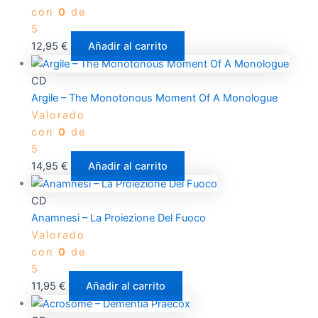
con
0
de
5
12,95
€
Añadir al carrito
CD
Argile – The Monotonous Moment Of A Monologue
Valorado
con
0
de
5
14,95
€
Añadir al carrito
CD
Anamnesi – La Proiezione Del Fuoco
Valorado
con
0
de
5
11,95
€
Añadir al carrito