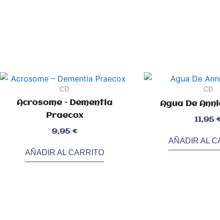
CD
CD
Acrosome – Dementia
Agua De Anniq
Praecox
Valorado
11,95
con
0
de
Valorado
5
9,95
€
con
0
de
AÑADIR AL C
5
AÑADIR AL CARRITO