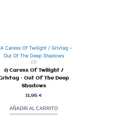
CD
A Caress Of Twilight /
Grivtag – Out Of The Deep
Shadows
orado
11,95
€
7
AÑADIR AL CARRITO