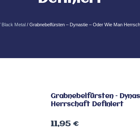
/
Black Metal
/ Grabnebelfürsten – Dynastie – Oder Wie Man Herrscha
Grabnebelfürsten – Dynas
Herrschaft Definiert
11,95
€