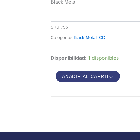
Black Metal
SKU
795
Categorías
Black Metal
,
CD
Grabnebelfürsten
Disponibilidad:
1 disponibles
-
Dynastie
-
AÑADIR AL CARRITO
Oder
Wie
Man
Herrschaft
Definiert
cantidad