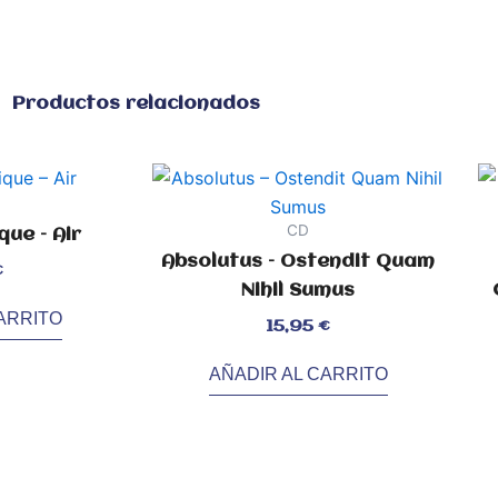
Productos relacionados
CD
ue – Air
Absolutus – Ostendit Quam
€
Nihil Sumus
ARRITO
Valorado
15,95
€
con
0
de
5
Val
con
2.1
AÑADIR AL CARRITO
de
5