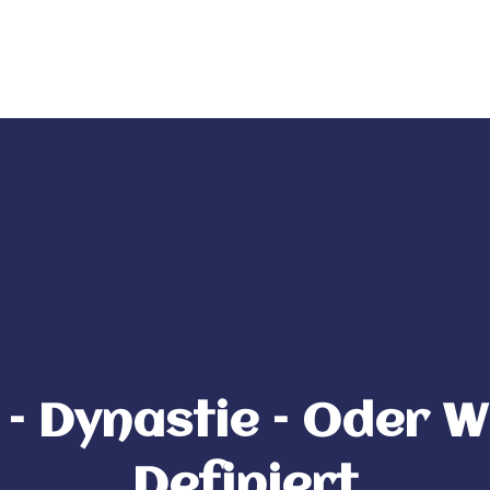
da
ITM Bands
ITM Releases
– Dynastie – Oder 
Definiert