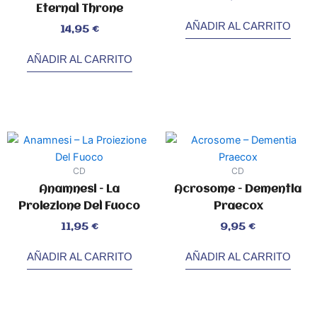
0
Eternal Throne
de
5
AÑADIR AL CARRITO
Valorado
14,95
€
con
0
de
5
AÑADIR AL CARRITO
CD
CD
Anamnesi – La
Acrosome – Dementia
Proiezione Del Fuoco
Praecox
Valorado
Valorado
11,95
€
9,95
€
con
con
0
0
de
de
5
5
AÑADIR AL CARRITO
AÑADIR AL CARRITO