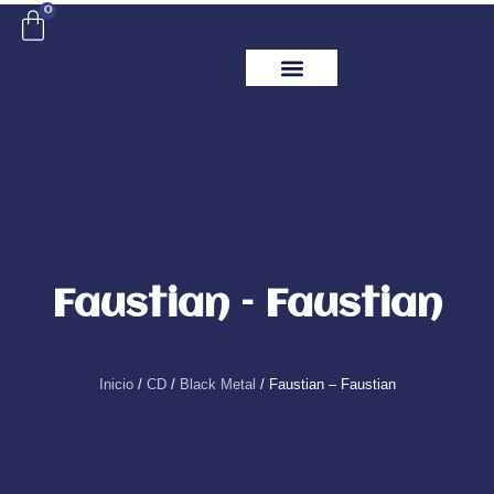
Ir
0
Carrito
al
contenido
ITM Releases
Faustian – Faustian
Inicio
/
CD
/
Black Metal
/ Faustian – Faustian