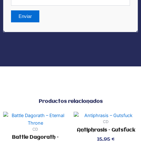
Productos relacionados
CD
CD
Antiphrasis – Gutsfuck
Battle Dagorath –
Valorado
15,95
€
con