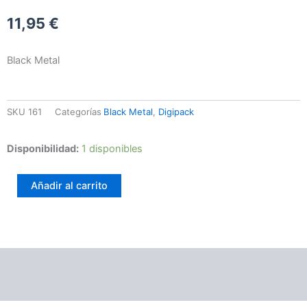
11,95
€
Black Metal
SKU
161
Categorías
Black Metal
,
Digipack
Ezkaton
Disponibilidad:
1 disponibles
–
Sheen
Añadir al carrito
And
Misery
cantidad
Información adicional
Valoraciones (0)