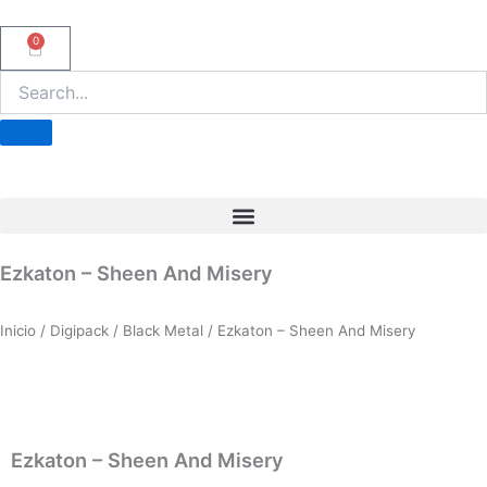
Ir
al
0
Carrito
contenido
Ezkaton – Sheen And Misery
Inicio
/
Digipack
/
Black Metal
/ Ezkaton – Sheen And Misery
Ezkaton – Sheen And Misery