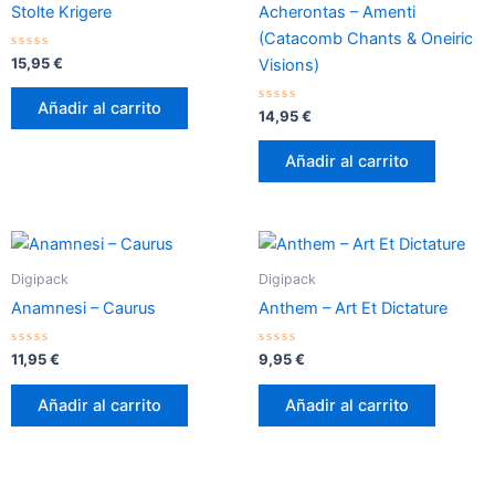
Stolte Krigere
Acherontas – Amenti
(Catacomb Chants & Oneiric
Valorado
15,95
€
Visions)
con
0
de
Añadir al carrito
5
Valorado
14,95
€
con
0
de
Añadir al carrito
5
Digipack
Digipack
Anamnesi – Caurus
Anthem – Art Et Dictature
Valorado
Valorado
11,95
€
9,95
€
con
con
0
0
de
de
Añadir al carrito
Añadir al carrito
5
5