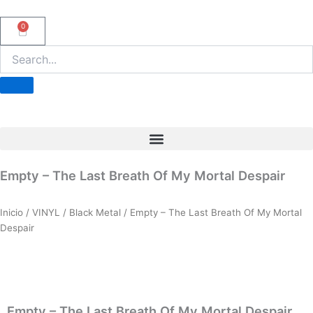
Ir
al
0
Carrito
contenido
Empty – The Last Breath Of My Mortal Despair
Inicio
/
VINYL
/
Black Metal
/ Empty – The Last Breath Of My Mortal
Despair
Empty – The Last Breath Of My Mortal Despair