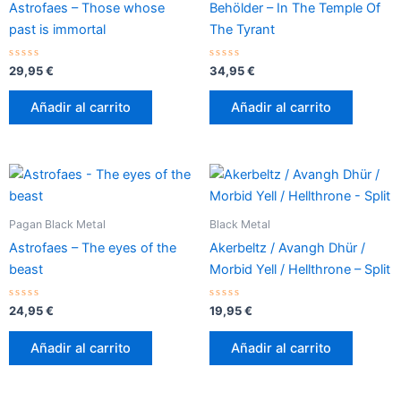
Astrofaes – Those whose
Behölder – In The Temple Of
past is immortal
The Tyrant
Valorado
Valorado
29,95
€
34,95
€
con
con
0
0
de
de
Añadir al carrito
Añadir al carrito
5
5
Pagan Black Metal
Black Metal
Astrofaes – The eyes of the
Akerbeltz / Avangh Dhür /
beast
Morbid Yell / Hellthrone – Split
Valorado
Valorado
24,95
€
19,95
€
con
con
0
0
de
de
Añadir al carrito
Añadir al carrito
5
5