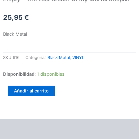
25,95
€
Black Metal
SKU
616
Categorías
Black Metal
,
VINYL
Empty
Disponibilidad:
1 disponibles
-
The
Añadir al carrito
Last
Breath
Of
My
Mortal
Despair
Información adicional
cantidad
Valoraciones (0)