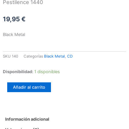
Pestilence 1440
19,95
€
Black Metal
SKU
140
Categorías
Black Metal
,
CD
Emit
Disponibilidad:
1 disponibles
–
The
Añadir al carrito
Divine
Eye
-
Musikalisches
Opfer
/
Información adicional
Pestilence
1440