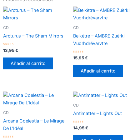
CD
CD
Arcturus – The Sham Mirrors
Belkètre – AMBRE Zuèrkl
Vuorhdrévarvtre
Valorado
13,95
€
con
0
Valorado
15,95
€
de
con
Añadir al carrito
5
0
de
Añadir al carrito
5
CD
CD
Antimatter – Lights Out
Arcana Coelestia – Le Mirage
Valorado
14,95
€
De L’Idéal
con
0
de