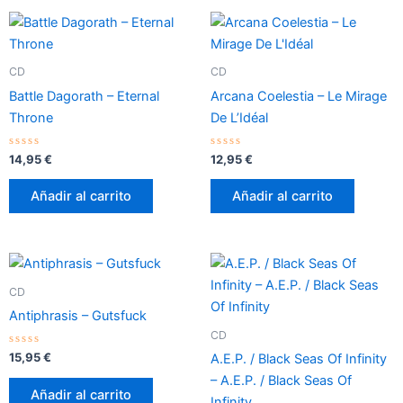
CD
CD
Battle Dagorath – Eternal
Arcana Coelestia – Le Mirage
Throne
De L’Idéal
Valorado
Valorado
14,95
€
12,95
€
con
con
0
0
de
de
Añadir al carrito
Añadir al carrito
5
5
CD
Antiphrasis – Gutsfuck
CD
Valorado
15,95
€
A.E.P. / Black Seas Of Infinity
con
0
– A.E.P. / Black Seas Of
de
Añadir al carrito
5
Infinity