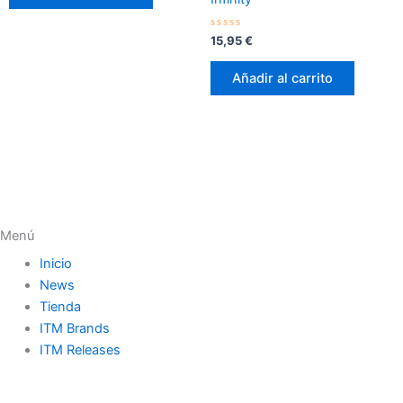
Valorado
15,95
€
con
0
de
Añadir al carrito
5
Menú
Inicio
News
Tienda
ITM Brands
ITM Releases