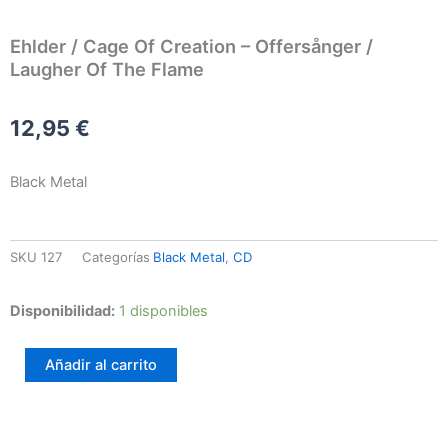
Ehlder / Cage Of Creation – Offersånger /
Laugher Of The Flame
12,95
€
Black Metal
SKU
127
Categorías
Black Metal
,
CD
Ehlder
Disponibilidad:
1 disponibles
/
Cage
Añadir al carrito
Of
Creation
–
Offersånger
/