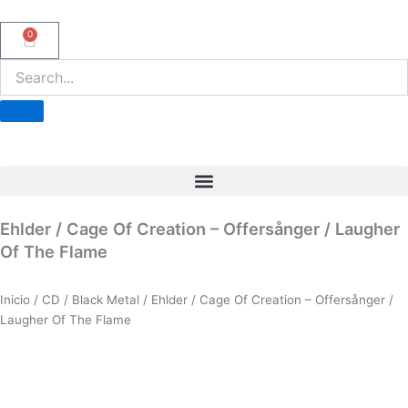
Ir
al
0
Carrito
contenido
Ehlder / Cage Of Creation – Offersånger / Laugher
Of The Flame
Inicio
/
CD
/
Black Metal
/ Ehlder / Cage Of Creation – Offersånger /
Laugher Of The Flame