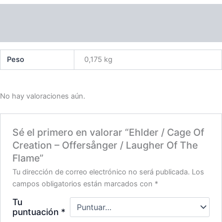
Laugher
Información adicional
Of
The
Valoraciones (0)
Flame
cantidad
Peso
0,175 kg
No hay valoraciones aún.
Sé el primero en valorar “Ehlder / Cage Of
Creation – Offersånger / Laugher Of The
Flame”
Tu dirección de correo electrónico no será publicada.
Los
campos obligatorios están marcados con
*
Tu
puntuación
*