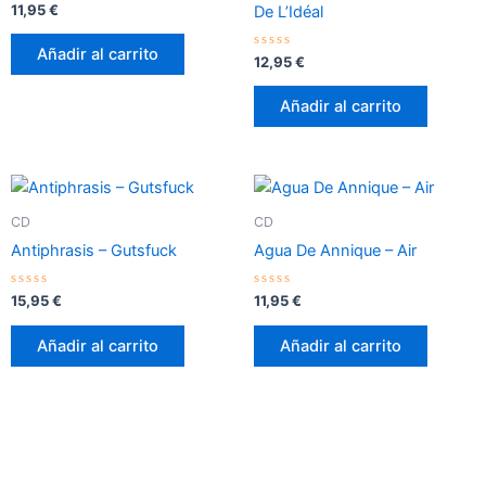
Valorado
11,95
€
De L’Idéal
con
0
de
Añadir al carrito
5
Valorado
12,95
€
con
0
de
Añadir al carrito
5
CD
CD
Antiphrasis – Gutsfuck
Agua De Annique – Air
Valorado
Valorado
15,95
€
11,95
€
con
con
0
0
de
de
Añadir al carrito
Añadir al carrito
5
5