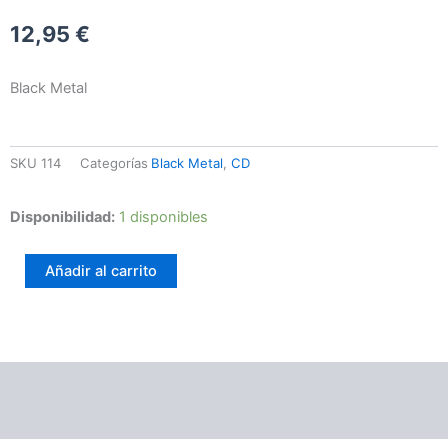
12,95
€
Black Metal
SKU
114
Categorías
Black Metal
,
CD
DODSFALL
Disponibilidad:
1 disponibles
–
När
Añadir al carrito
mörkret
är
pa
näg
cantidad
Información adicional
Valoraciones (0)