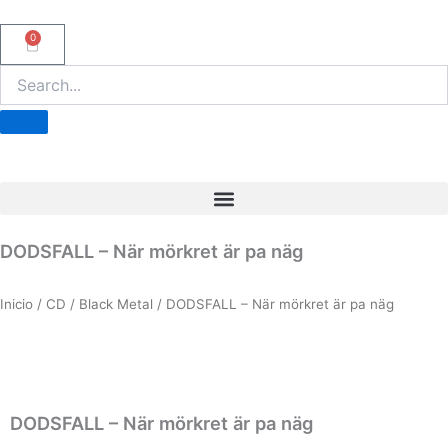
Ir
al
0
Carrito
contenido
DODSFALL – När mörkret är pa näg
Inicio
/
CD
/
Black Metal
/ DODSFALL – När mörkret är pa näg
DODSFALL – När mörkret är pa näg