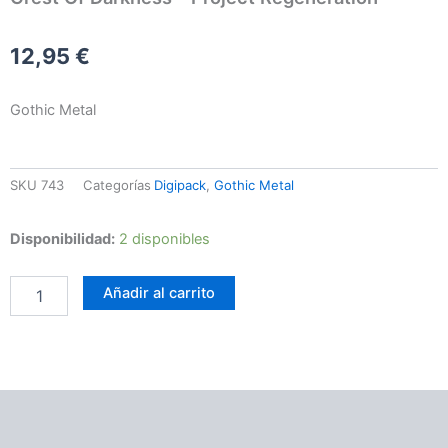
12,95
€
Gothic Metal
SKU
743
Categorías
Digipack
,
Gothic Metal
Crest
Disponibilidad:
2 disponibles
Of
Darkness
Añadir al carrito
-
Project
Regeneration
cantidad
Información adicional
Valoraciones (0)