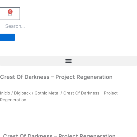
Ir
al
0
Carrito
contenido
Crest Of Darkness – Project Regeneration
Inicio
/
Digipack
/
Gothic Metal
/ Crest Of Darkness – Project
Regeneration
Crest Of Darkness – Project Regeneration