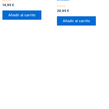
Valorado
14,95
€
con
0
Valorado
29,95
€
de
con
Añadir al carrito
5
0
de
Añadir al carrito
5