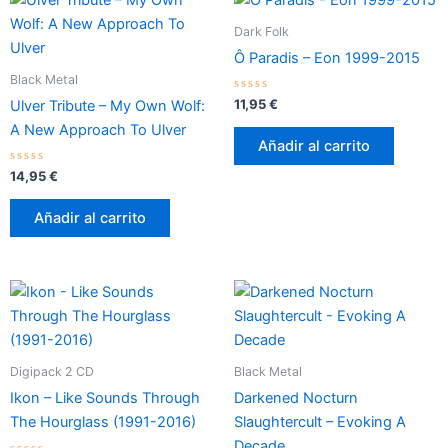
Dark Folk
Ô Paradis – Eon 1999-2015
Black Metal
Valorado
11,95
€
Ulver Tribute – My Own Wolf:
con
0
A New Approach To Ulver
de
Añadir al carrito
5
Valorado
14,95
€
con
0
de
Añadir al carrito
5
Digipack 2 CD
Black Metal
Ikon – Like Sounds Through
Darkened Nocturn
The Hourglass (1991-2016)
Slaughtercult – Evoking A
Decade