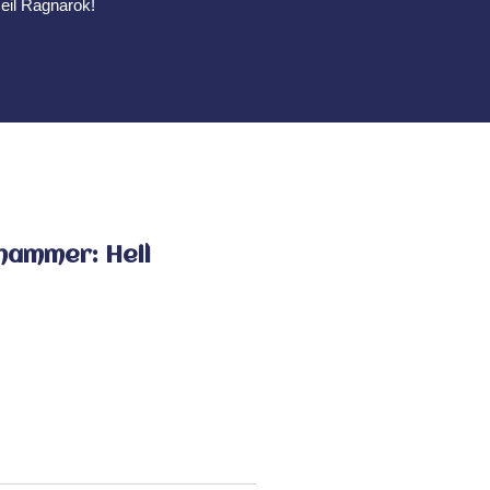
eil Ragnarok!
hammer: Heil