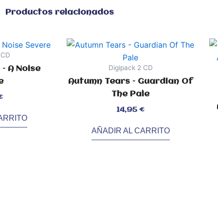
Productos relacionados
2 CD
Digipack 2 CD
– A Noise
e
Autumn Tears – Guardian Of
The Pale
€
Valorado
14,95
€
con
0
ARRITO
de
5
AÑADIR AL CARRITO
Val
con
0
de
5