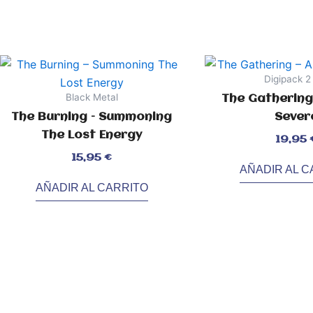
Digipack 
Black Metal
The Gathering 
The Burning – Summoning
Sever
The Lost Energy
Valorado
19,95
con
0
de
5
Valorado
15,95
€
con
0
AÑADIR AL C
de
5
AÑADIR AL CARRITO