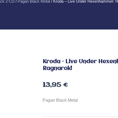
ack 2 CD
/
Pagan Black Metal
/ Kroda – Live Under Hexenhammer: H
Kroda – Live Under Hexen
Ragnarok!
13,95
€
Pagan Black Metal