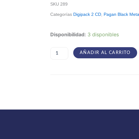
SKU
289
Categorías
Digipack 2 CD
,
Pagan Black Meta
Kroda
Disponibilidad:
3 disponibles
–
Live
Under
AÑADIR AL CARRITO
Hexenhammer:
Heil
Ragnarok!
cantidad