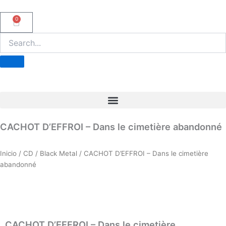
Ir
al
0
Carrito
contenido
CACHOT D’EFFROI – Dans le cimetière abandonné
Inicio
/
CD
/
Black Metal
/ CACHOT D’EFFROI – Dans le cimetière
abandonné
CACHOT D’EFFROI – Dans le cimetière