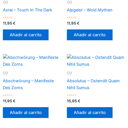
CD
CD
Asrai – Touch In The Dark
Alpgeist – Woid Mythen
Valorado
Valorado
11,95
€
11,95
€
con
con
0
0
de
de
Añadir al carrito
Añadir al carrito
5
5
CD
CD
Abschwörung – Manifeste
Absolutus – Ostendit Quam
Des Zorns
Nihil Sumus
Valorado
Valorado
11,95
€
15,95
€
con
con
0
0
de
de
Añadir al carrito
Añadir al carrito
5
5