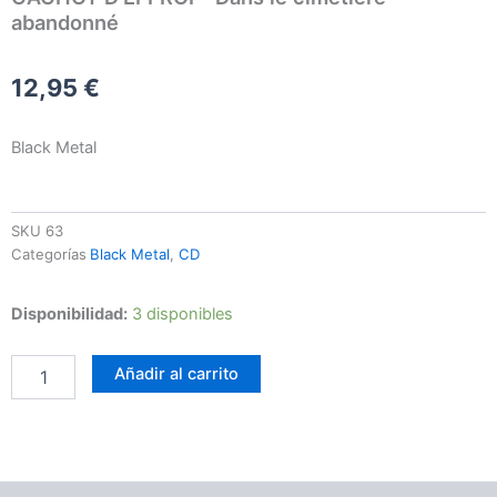
abandonné
12,95
€
Black Metal
SKU
63
Categorías
Black Metal
,
CD
CACHOT
Disponibilidad:
3 disponibles
D'EFFROI
–
Añadir al carrito
Dans
le
cimetière
abandonné
cantidad