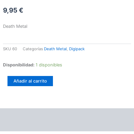
9,95
€
Death Metal
SKU
60
Categorías
Death Metal
,
Digipack
Brodequin
Disponibilidad:
1 disponibles
–
Festival
Añadir al carrito
Of
Death
cantidad
Información adicional
Valoraciones (0)