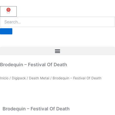
Ir
al
0
Carrito
contenido
Brodequin – Festival Of Death
Inicio
/
Digipack
/
Death Metal
/ Brodequin – Festival Of Death
Brodequin – Festival Of Death