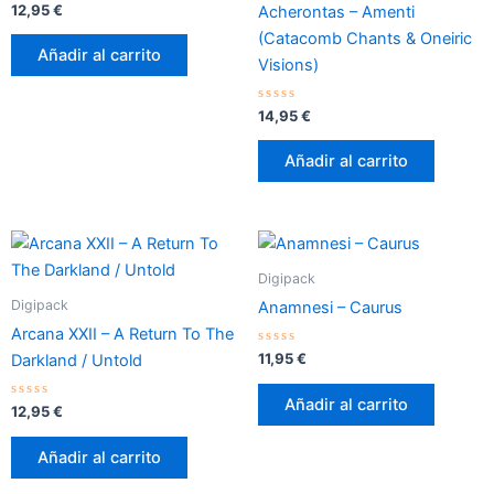
Valorado
12,95
€
Acherontas – Amenti
con
0
(Catacomb Chants & Oneiric
de
Añadir al carrito
5
Visions)
Valorado
14,95
€
con
0
de
Añadir al carrito
5
Digipack
Digipack
Anamnesi – Caurus
Arcana XXII – A Return To The
Valorado
11,95
€
Darkland / Untold
con
0
de
Añadir al carrito
Valorado
5
12,95
€
con
0
de
Añadir al carrito
5