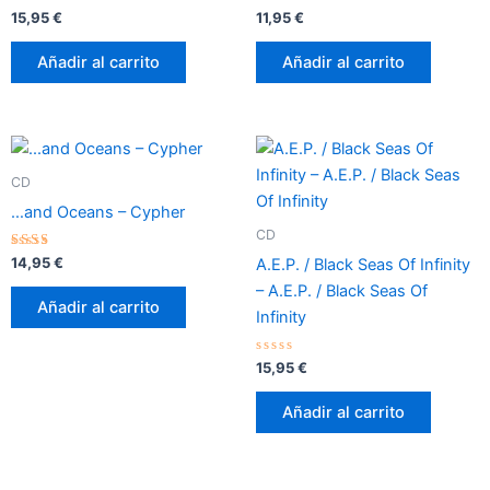
Valorado
Valorado
15,95
€
11,95
€
con
con
0
0
de
de
Añadir al carrito
Añadir al carrito
5
5
CD
…and Oceans – Cypher
CD
Valorado
14,95
€
A.E.P. / Black Seas Of Infinity
con
2.33
– A.E.P. / Black Seas Of
de 5
Añadir al carrito
Infinity
Valorado
15,95
€
con
0
de
Añadir al carrito
5