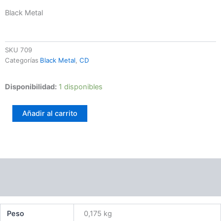
Black Metal
SKU
709
Categorías
Black Metal
,
CD
Blodulv
Disponibilidad:
1 disponibles
-
III
Añadir al carrito
-
Burial
cantidad
Información adicional
Valoraciones (0)
Peso
0,175 kg