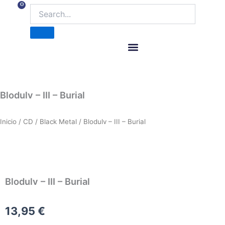
Ir
0
Carrito
al
contenido
ITM Releases
Blodulv – III – Burial
Inicio
/
CD
/
Black Metal
/ Blodulv – III – Burial
Blodulv – III – Burial
13,95
€