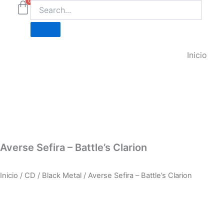
0
Carrito
Ir
al
contenido
Inicio
Averse Sefira – Battle’s Clarion
Inicio
/
CD
/
Black Metal
/ Averse Sefira – Battle’s Clarion