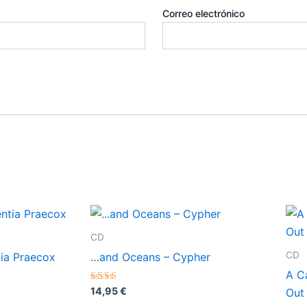
Correo electrónico
CD
CD
ia Praecox
…and Oceans – Cypher
A Ca
Valorado
14,95
€
Out
con