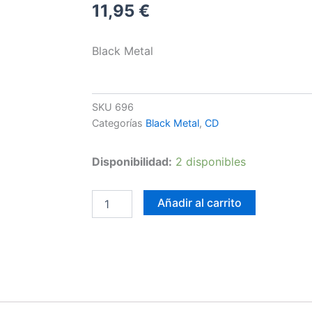
11,95
€
Black Metal
SKU
696
Categorías
Black Metal
,
CD
Averse
Disponibilidad:
2 disponibles
Sefira
-
Battle's
Añadir al carrito
Clarion
cantidad