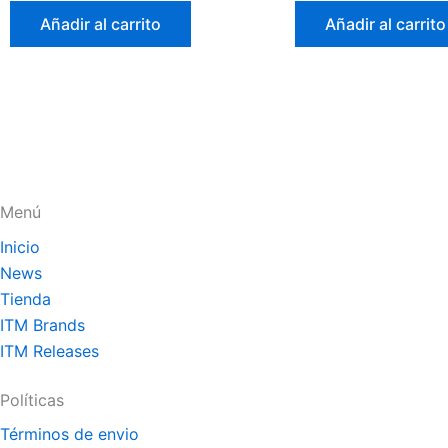
0
0
de
de
Añadir al carrito
Añadir al carrito
5
5
Menú
Inicio
News
Tienda
ITM Brands
ITM Releases
Políticas
Términos de envio