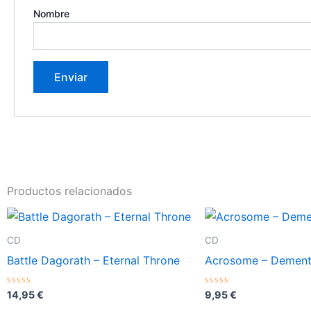
Nombre
Productos relacionados
CD
CD
Battle Dagorath – Eternal Throne
Acrosome – Dement
Valorado
Valorado
14,95
€
9,95
€
con
con