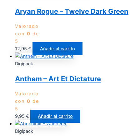
Aryan Rogue – Twelve Dark Green
Valorado
con
0
de
5
12,95
€
Añadir al carrito
Digipack
Anthem – Art Et Dictature
Valorado
con
0
de
5
9,95
€
Añadir al carrito
Digipack