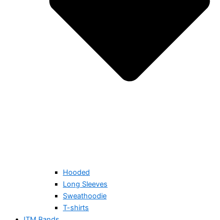
Hooded
Long Sleeves
Sweathoodie
T-shirts
ITM Bands