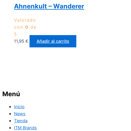
Ahnenkult – Wanderer
Valorado
con
0
de
5
11,95
€
Añadir al carrito
Menú
Inicio
News
Tienda
ITM Brands