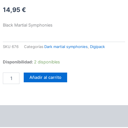
14,95
€
Black Martial Symphonies
SKU
676
Categorías
Dark martial symphonies
,
Digipack
Arditi
Disponibilidad:
2 disponibles
-
Spirit
Añadir al carrito
Of
Sacrifice
cantidad
Información adicional
Valoraciones (0)