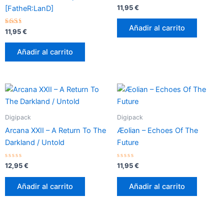
Valorado
11,95
€
[FatheR:LanD]
con
0
de
Añadir al carrito
Valorado
5
11,95
€
con
2.20
de 5
Añadir al carrito
Digipack
Digipack
Arcana XXII – A Return To The
Æolian – Echoes Of The
Darkland / Untold
Future
Valorado
Valorado
12,95
€
11,95
€
con
con
0
0
de
de
Añadir al carrito
Añadir al carrito
5
5