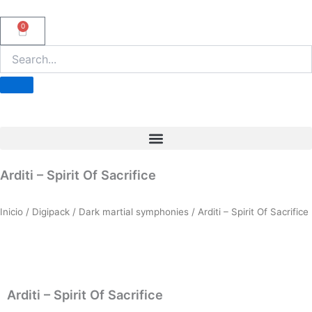
Ir
al
0
Carrito
contenido
Arditi – Spirit Of Sacrifice
Inicio
/
Digipack
/
Dark martial symphonies
/ Arditi – Spirit Of Sacrifice
Arditi – Spirit Of Sacrifice