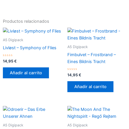
Productos relacionados
A5 Digipack
A5 Digipack
Livløst – Symphony of Flies
Fimbulvet – Frostbrand –
Valorado
14,95
€
Eines Bildnis Tracht
con
0
de
Añadir al carrito
5
Valorado
14,95
€
con
0
de
Añadir al carrito
5
A5 Digipack
A5 Digipack