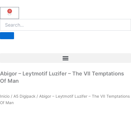
Ir
al
0
Carrito
contenido
Abigor – Leytmotif Luzifer – The VII Temptations
Of Man
Inicio
/
A5 Digipack
/ Abigor – Leytmotif Luzifer – The VII Temptations
Of Man