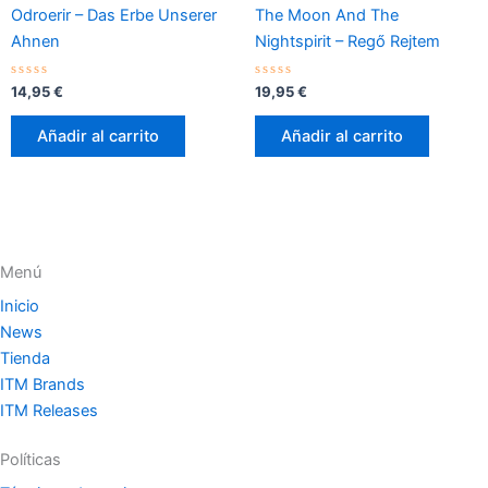
Odroerir – Das Erbe Unserer
The Moon And The
Ahnen
Nightspirit – Regő Rejtem
Valorado
Valorado
14,95
€
19,95
€
con
con
0
0
de
de
Añadir al carrito
Añadir al carrito
5
5
Menú
Inicio
News
Tienda
ITM Brands
ITM Releases
Políticas