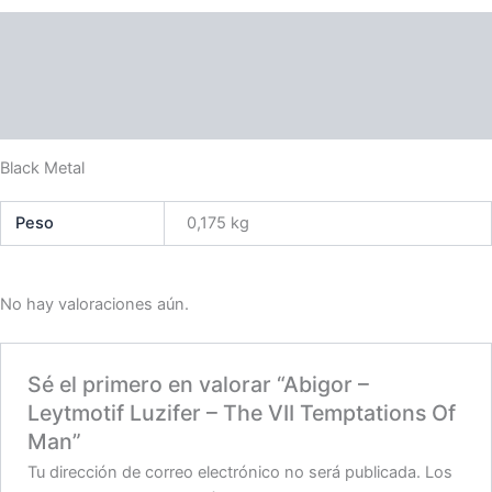
Of
Descripción
Man
cantidad
Información adicional
Valoraciones (0)
Black Metal
Peso
0,175 kg
No hay valoraciones aún.
Sé el primero en valorar “Abigor –
Leytmotif Luzifer – The VII Temptations Of
Man”
Tu dirección de correo electrónico no será publicada.
Los