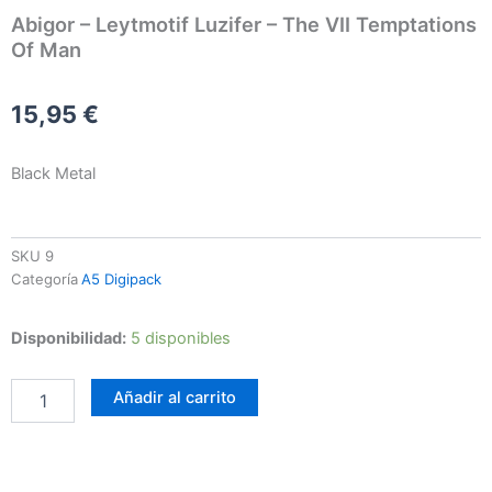
Abigor – Leytmotif Luzifer – The VII Temptations
Of Man
15,95
€
Black Metal
SKU
9
Categoría
A5 Digipack
Abigor
Disponibilidad:
5 disponibles
–
Leytmotif
Añadir al carrito
Luzifer
-
The
VII
Temptations