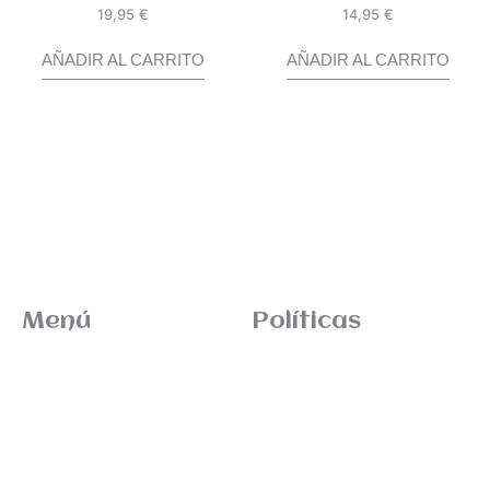
19,95
€
14,95
€
Valorado
Valorado
con
con
0
0
de
de
5
5
AÑADIR AL CARRITO
AÑADIR AL CARRITO
Menú
Políticas
Inicio
Términos de envio
News
Devoluciones
Tienda
Sitemap
ITM Brands
Contacto