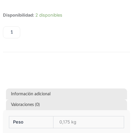
Livløst
Disponibilidad:
2 disponibles
–
Symphony
of
AÑADIR AL CARRITO
Flies
cantidad
Información adicional
Valoraciones (0)
Peso
0,175 kg