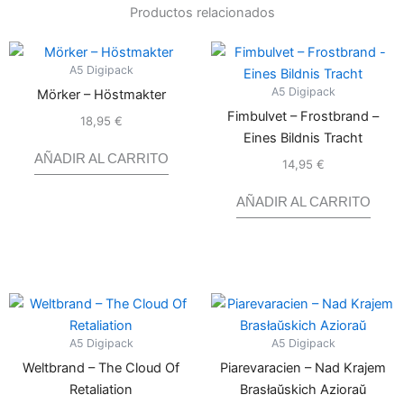
Productos relacionados
A5 Digipack
A5 Digipack
Mörker – Höstmakter
Fimbulvet – Frostbrand –
18,95
€
Valorado
con
0
Eines Bildnis Tracht
de
5
AÑADIR AL CARRITO
14,95
€
Valorado
con
0
de
5
AÑADIR AL CARRITO
A5 Digipack
A5 Digipack
Weltbrand – The Cloud Of
Piarevaracien – Nad Krajem
Retaliation
Brasłaŭskich Azioraŭ