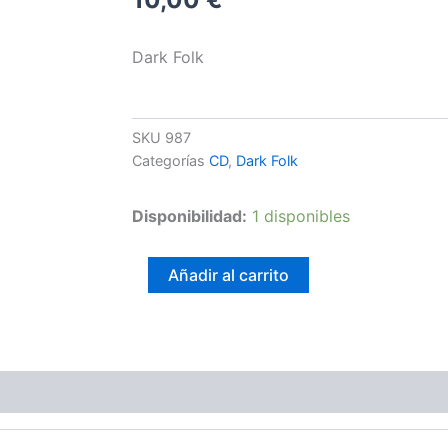
Dark Folk
SKU
987
Categorías
CD
,
Dark Folk
Zlye
Disponibilidad:
1 disponibles
Kukly
-
Strange
Añadir al carrito
Tomorrow
cantidad