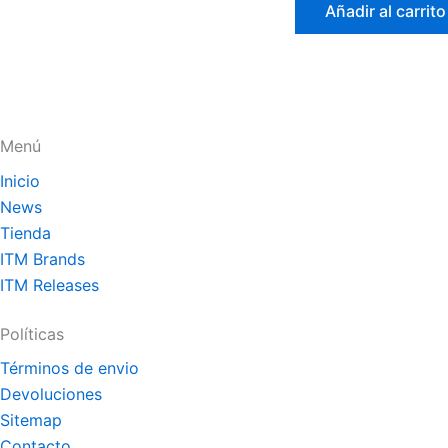
de
Añadir al carrito
5
Menú
Inicio
News
Tienda
ITM Brands
ITM Releases
Políticas
Términos de envio
Devoluciones
Sitemap
Contacto