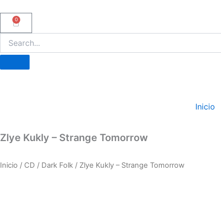
Ir
al
0
Carrito
contenido
Inicio
Zlye Kukly – Strange Tomorrow
Inicio
/
CD
/
Dark Folk
/ Zlye Kukly – Strange Tomorrow