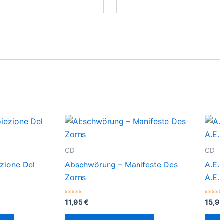
CD
CD
zione Del
Abschwörung – Manifeste Des
A.E.
Zorns
A.E.
Valorado
Val
11,95
€
15,
con
con
0
0