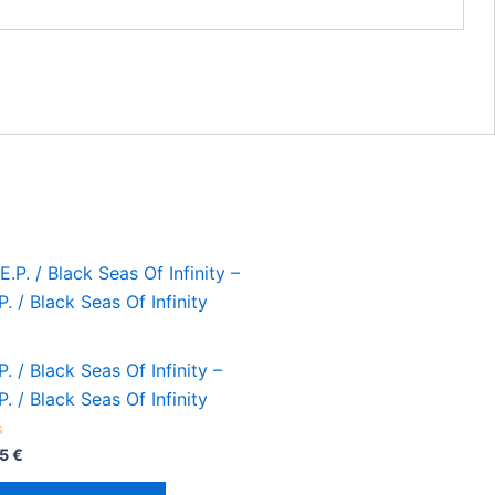
P. / Black Seas Of Infinity –
P. / Black Seas Of Infinity
orado
95
€