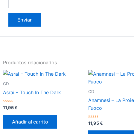
Productos relacionados
CD
CD
Asrai – Touch In The Dark
Anamnesi – La Proie
Valorado
11,95
€
Fuoco
con
0
de
Añadir al carrito
5
Valorado
11,95
€
con
0