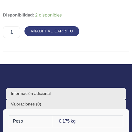
Wounds
Disponibilidad:
2 disponibles
–
Chaos
AÑADIR AL CARRITO
Theory
cantidad
Información adicional
Valoraciones (0)
Peso
0,175 kg