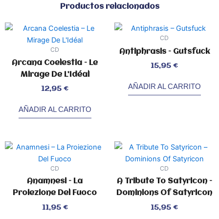
Productos relacionados
CD
CD
Antiphrasis – Gutsfuck
Arcana Coelestia – Le
Valorado
15,95
€
con
0
Mirage De L’Idéal
de
5
AÑADIR AL CARRITO
Valorado
12,95
€
con
0
de
5
AÑADIR AL CARRITO
CD
CD
Anamnesi – La
A Tribute To Satyricon –
Proiezione Del Fuoco
Dominions Of Satyricon
Valorado
Valorado
11,95
€
15,95
€
con
con
0
0
de
de
5
5