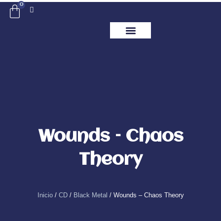
Ir
0
Carrito
al
contenido
ITM Releases
Wounds – Chaos
Theory
Inicio
/
CD
/
Black Metal
/ Wounds – Chaos Theory