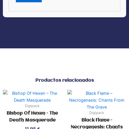
Productos relacionados
Digipack
Digipack
Bishop Of Hexen – The
Death Masquerade
Black Flame –
Necrogenesis: Chants
Valorado
11,95
€