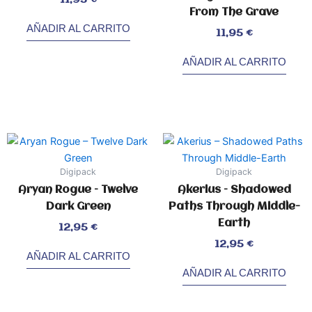
con
0
de
From The Grave
5
AÑADIR AL CARRITO
Valorado
11,95
€
con
0
de
5
AÑADIR AL CARRITO
Digipack
Digipack
Aryan Rogue – Twelve
Akerius – Shadowed
Dark Green
Paths Through Middle​-​
Earth
Valorado
12,95
€
con
0
de
5
Valorado
12,95
€
con
0
AÑADIR AL CARRITO
de
5
AÑADIR AL CARRITO