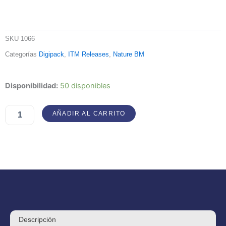
SKU
1066
Categorías
Digipack
,
ITM Releases
,
Nature BM
Wonders
Disponibilidad:
50 disponibles
Of
Nature
AÑADIR AL CARRITO
–
Winter
Forest
cantidad
Descripción