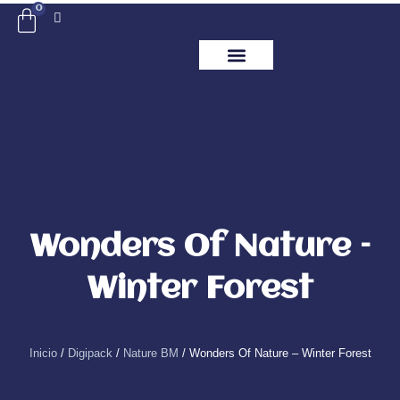
Ir
0
Carrito
al
contenido
ITM Releases
Wonders Of Nature –
Winter Forest
Inicio
/
Digipack
/
Nature BM
/ Wonders Of Nature – Winter Forest