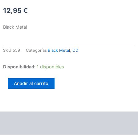
12,95
€
Black Metal
SKU
559
Categorías
Black Metal
,
CD
Vlad
Disponibilidad:
1 disponibles
Tepes
–
Añadir al carrito
Morte
lune
cantidad
Información adicional
Valoraciones (0)