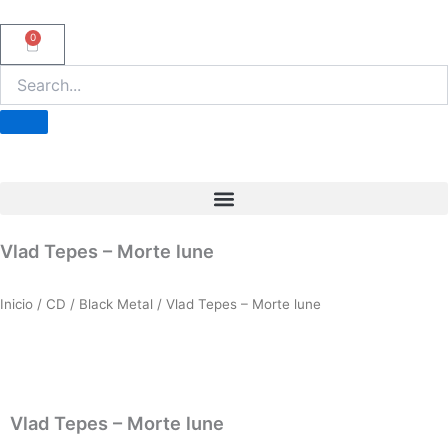
Ir
al
0
Carrito
contenido
Vlad Tepes – Morte lune
Inicio
/
CD
/
Black Metal
/ Vlad Tepes – Morte lune
Vlad Tepes – Morte lune