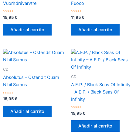
Vuorhdrévarvtre
Fuoco
Valorado
Valorado
15,95
€
11,95
€
con
con
0
0
de
de
Añadir al carrito
Añadir al carrito
5
5
CD
CD
Absolutus – Ostendit Quam
Nihil Sumus
A.E.P. / Black Seas Of Infinity
– A.E.P. / Black Seas Of
Valorado
15,95
€
Infinity
con
0
de
Añadir al carrito
5
Valorado
15,95
€
con
0
de
Añadir al carrito
5