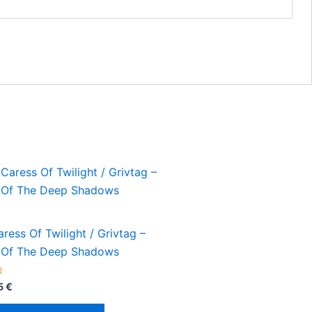
ress Of Twilight / Grivtag –
 Of The Deep Shadows
orado
95
€
7