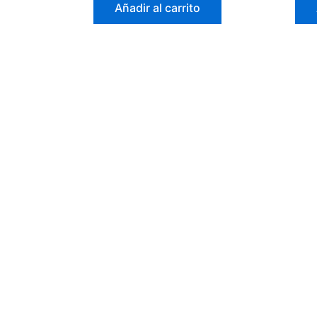
de
de 
Añadir al carrito
5