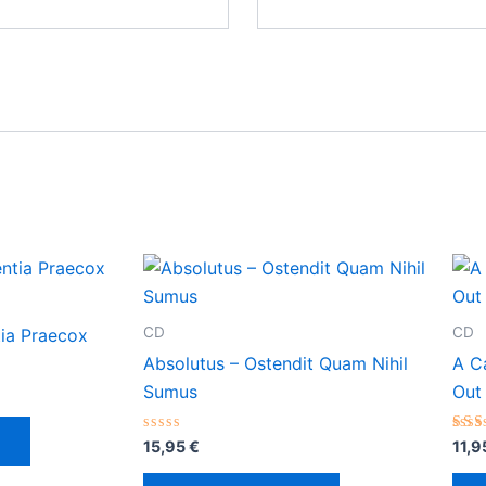
CD
CD
ia Praecox
Absolutus – Ostendit Quam Nihil
A Ca
Sumus
Out
Valorado
Val
15,95
€
11,
con
con
0
2.1