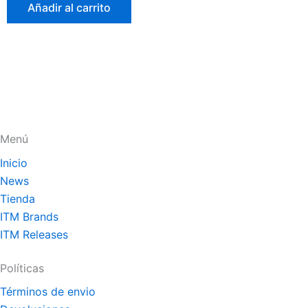
de
Añadir al carrito
5
Menú
Inicio
News
Tienda
ITM Brands
ITM Releases
Políticas
Términos de envio