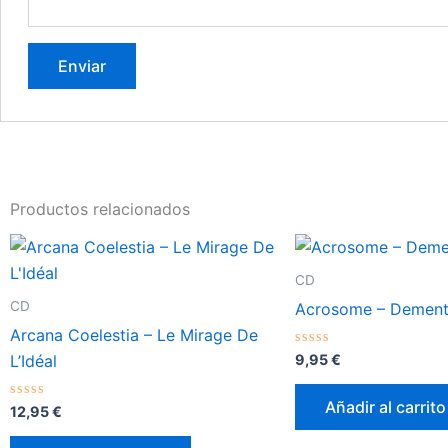
Productos relacionados
CD
CD
Acrosome – Dement
Arcana Coelestia – Le Mirage De
Valorado
9,95
€
L’Idéal
con
0
de
Añadir al carrito
Valorado
5
12,95
€
con
0