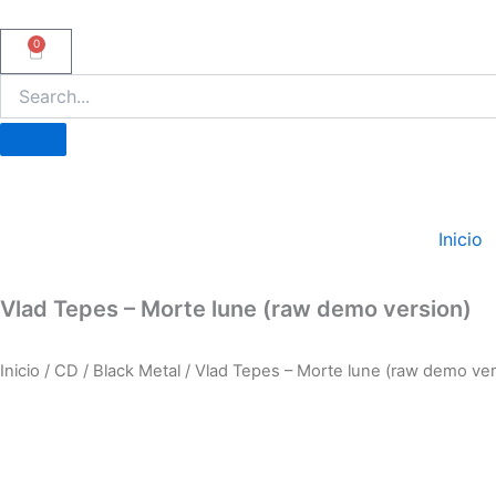
Ir
al
0
Carrito
contenido
Inicio
Vlad Tepes – Morte lune (raw demo version)
Inicio
/
CD
/
Black Metal
/ Vlad Tepes – Morte lune (raw demo ver