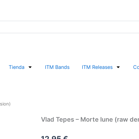
Tienda
ITM Bands
ITM Releases
Co
sion)
Vlad Tepes – Morte lune (raw de
12,95
€