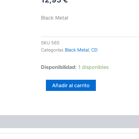
Black Metal
SKU
565
Categorías
Black Metal
,
CD
Vlad
Disponibilidad:
1 disponibles
Tepes
–
Morte
Añadir al carrito
lune
(raw
demo
version)
cantidad