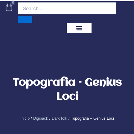
Ir
0
Carrito
al
contenido
ITM Releases
Topografia – Genius
Loci
Inicio
/
Digipack
/
Dark folk
/ Topografia – Genius Loci