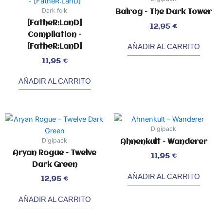
Dark folk
Balrog – The Dark Tower
[FatheR:LanD]
Valorado
12,95
€
con
0
Compilation –
de
5
[FatheR:LanD]
AÑADIR AL CARRITO
Valorado
11,95
€
con
2.20
de
5
AÑADIR AL CARRITO
Digipack
Digipack
Ahnenkult – Wanderer
Aryan Rogue – Twelve
Valorado
11,95
€
con
0
Dark Green
de
5
AÑADIR AL CARRITO
Valorado
12,95
€
con
0
de
5
AÑADIR AL CARRITO