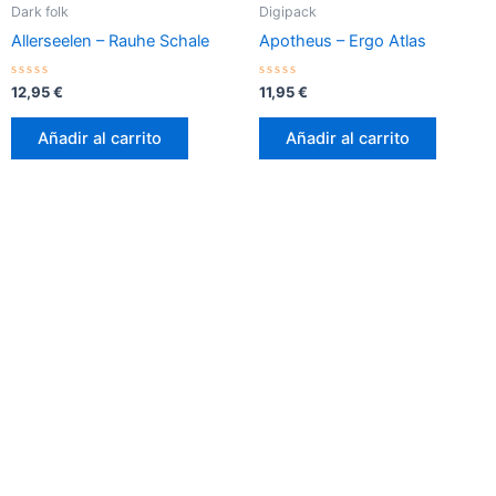
Dark folk
Digipack
Allerseelen – Rauhe Schale
Apotheus – Ergo Atlas
Valorado
Valorado
12,95
€
11,95
€
con
con
0
0
de
de
Añadir al carrito
Añadir al carrito
5
5