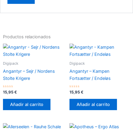
Productos relacionados
Digipack
Digipack
Angantyr – Sejr / Nordens
Angantyr – Kampen
Stolte Krigere
Fortsætter / Endeløs
Valorado
Valorado
15,95
€
15,95
€
con
con
0
0
de
de
Añadir al carrito
Añadir al carrito
5
5