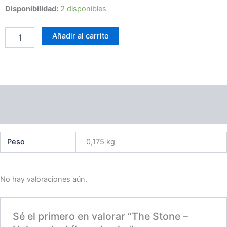
The
Disponibilidad:
2 disponibles
Stone
–
Añadir al carrito
Heka
pahe
kfbape
beyho
cantidad
Información adicional
Valoraciones (0)
Peso
0,175 kg
No hay valoraciones aún.
Sé el primero en valorar “The Stone –