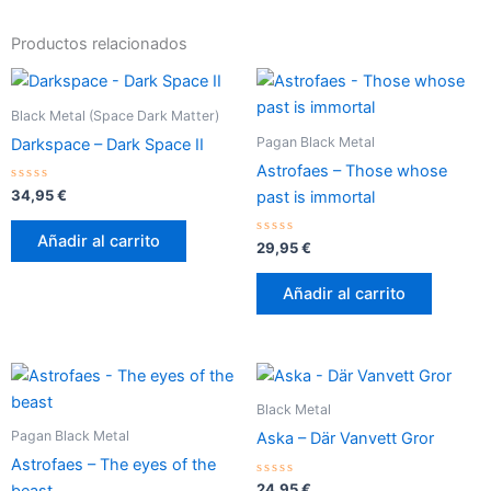
Productos relacionados
Black Metal (Space Dark Matter)
Pagan Black Metal
Darkspace – Dark Space II
Astrofaes – Those whose
Valorado
34,95
€
past is immortal
con
0
de
Añadir al carrito
5
Valorado
29,95
€
con
0
de
Añadir al carrito
5
Black Metal
Pagan Black Metal
Aska – Där Vanvett Gror
Astrofaes – The eyes of the
Valorado
24,95
€