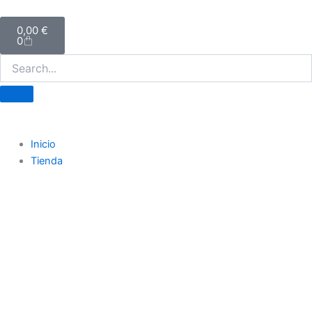
Ir
Carrito
al
0,00
€
0
contenido
Inicio
Tienda