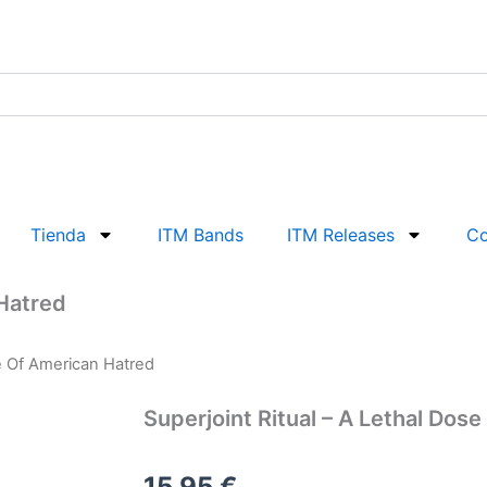
Tienda
ITM Bands
ITM Releases
Co
 Hatred
se Of American Hatred
Superjoint Ritual – A Lethal Dos
15,95
€