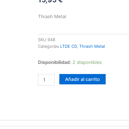
Thrash Metal
SKU
948
Categorías
LTDE CD
,
Thrash Metal
Superjoint
Disponibilidad:
2 disponibles
Ritual
-
A
Añadir al carrito
Lethal
Dose
Of
American
Hatred
cantidad