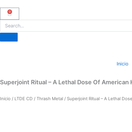
Ir
al
0
Carrito
contenido
Inicio
Superjoint Ritual – A Lethal Dose Of American
Inicio
/
LTDE CD
/
Thrash Metal
/ Superjoint Ritual – A Lethal Do