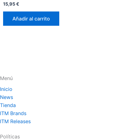
Valorado
15,95
€
con
0
de
Añadir al carrito
5
Menú
Inicio
News
Tienda
ITM Brands
ITM Releases
Políticas